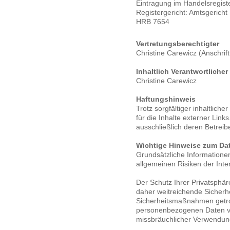
Eintragung im Handelsregiste
Registergericht: Amtsgericht
HRB 7654
Vertretungsberechtigter
Christine Carewicz (Anschrif
Inhaltlich Verantwortlich
Christine Carewicz
Haftungshinweis
Trotz sorgfältiger inhaltlich
für die Inhalte externer Links
ausschließlich deren Betreibe
Wichtige Hinweise zum Da
Grundsätzliche Information
allgemeinen Risiken der Inte
Der Schutz Ihrer Privatsphäre
daher weitreichende Sicher
Sicherheitsmaßnahmen getro
personenbezogenen Daten vo
missbräuchlicher Verwendun