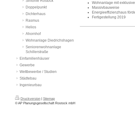
Sinfonie Rostock
Wohnanlage mit exklusi
Doppelpunkt
Massivbauweise
Energieeffizienzhaus förd
Dichterhaus
Fertigestellung 2019
Rasmus
Helios
Ahornhof
Wohnanlage Diedrichshagen
Seniorenwohnanlage
Schillerstraße
Einfamilienhäuser
Gewerbe
Wettbewerbe / Studien
Städtebau
Ingenieurbau
Druckversion
|
Sitemap
© AP Planungsgesellschaft Rostock mbH